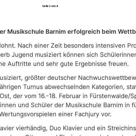
der Musikschule Barnim erfolgreich beim Wett
lohnt. Nach einer Zeit besonders intensiven Pr
rb Jugend musiziert können sich Schülerinnen
e Auftritte und sehr gute Ergebnisse freuen.
siziert, größter deutscher Nachwuchswettbewe
eijährigen Turnus abwechselnden Kategorien, stat
st, der vom 16.-18. Februar in Fürstenwalde/
erinnen und Schüler der Musikschule Barnim in f
 Wertungsvorspielen einer Fachjury vor.
avier vierhändig, Duo Klavier und ein Streichi