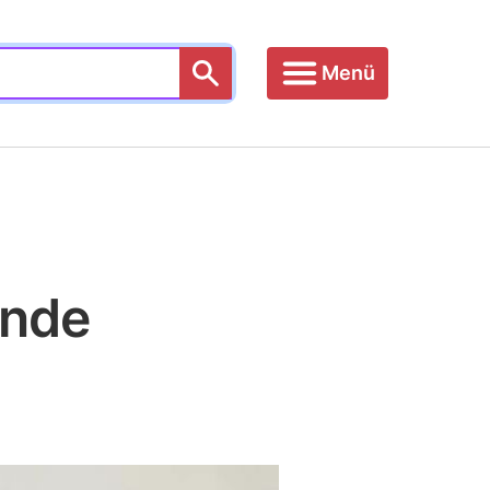
Menü
unde