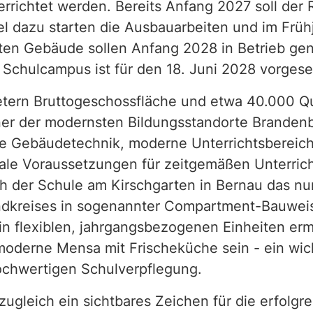
errichtet werden. Bereits Anfang 2027 soll der 
el dazu starten die Ausbauarbeiten und im Früh
sten Gebäude sollen Anfang 2028 in Betrieb g
 Schulcampus ist für den 18. Juni 2028 vorges
etern Bruttogeschossfläche und etwa 40.000 Q
er der modernsten Bildungsstandorte Brandenb
te Gebäudetechnik, moderne Unterrichtsbereic
male Voraussetzungen für zeitgemäßen Unterric
ach der Schule am Kirschgarten in Bernau das n
dkreises in sogenannter Compartment-Bauweis
n flexiblen, jahrgangsbezogenen Einheiten erm
derne Mensa mit Frischeküche sein - ein wicht
ochwertigen Schulverpflegung.
zugleich ein sichtbares Zeichen für die erfolg