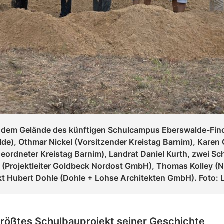
f dem Gelände des künftigen Schulcampus Eberswalde-Finow
de), Othmar Nickel (Vorsitzender Kreistag Barnim), Karen
eordneter Kreistag Barnim), Landrat Daniel Kurth, zwei Sc
 (Projektleiter Goldbeck Nordost GmbH), Thomas Kolley (N
t Hubert Dohle (Dohle + Lohse Architekten GmbH). Foto:
größtes Schulbauprojekt seiner Geschichte