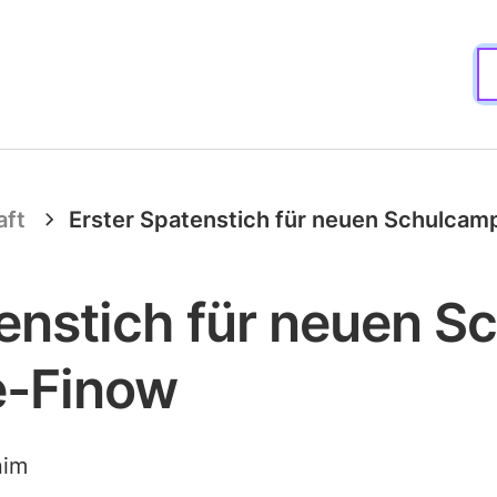
aft
Erster Spatenstich für neuen Schulca
tenstich für neuen 
e-Finow
nim