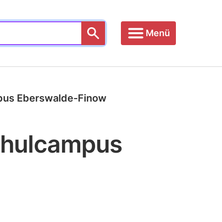
Menü
mpus Eberswalde-Finow
Schulcampus