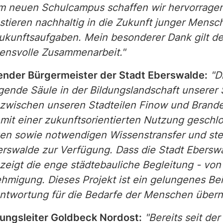
dem neuen Schulcampus schaffen wir hervorrag
ieren nachhaltig in die Zukunft junger Mensche
ukunftsaufgaben. Mein besonderer Dank gilt de
uensvolle Zusammenarbeit."
tender Bürgermeister der Stadt Eberswalde:
"D
ende Säule in der Bildungslandschaft unserer 
r zwischen unseren Stadteilen Finow und Brand
 mit einer zukunftsorientierten Nutzung geschl
n sowie notwendigen Wissenstransfer und ste
erswalde zur Verfügung. Dass die Stadt Ebersw
zeigt die enge städtebauliche Begleitung - von
migung. Dieses Projekt ist ein gelungenes Beis
ntwortung für die Bedarfe der Menschen über
ungsleiter Goldbeck Nordost:
"Bereits seit de